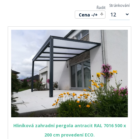
Stránkování
Řadit
Cena -/+
Hliníková zahradní pergola antracit RAL 7016 500 x
200 cm provedení ECO.