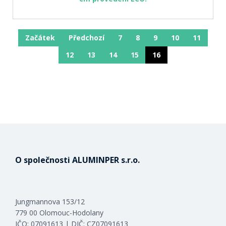
Začátek
Předchozí
7
8
9
10
11
12
13
14
15
16
O společnosti ALUMINPER s.r.o.
Jungmannova 153/12
779 00 Olomouc-Hodolany
IČO: 07091613 | DIČ: CZ07091613