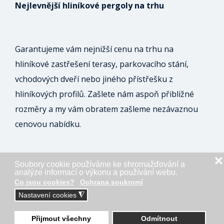
Nejlevnější hliníkové pergoly na trhu
Garantujeme vám nejnižší cenu na trhu na
hliníkové zastřešení terasy, parkovacího stání,
vchodových dveří nebo jiného přístřešku z
hliníkových profilů. Zašlete nám aspoň přibližné
rozměry a my vám obratem zašleme nezávaznou
cenovou nabídku.
❌
Soubory cookie používáme ke shromažďování a
ODESLAT NEZÁVAZNOU POPTÁVKU
analýze informací o výkonu a používání webu.
Co jsou cookies?
Ochrana soukromí
Nastavení cookies
◮
Přijmout všechny
Odmítnout
Napište nám přes Whatsapp!